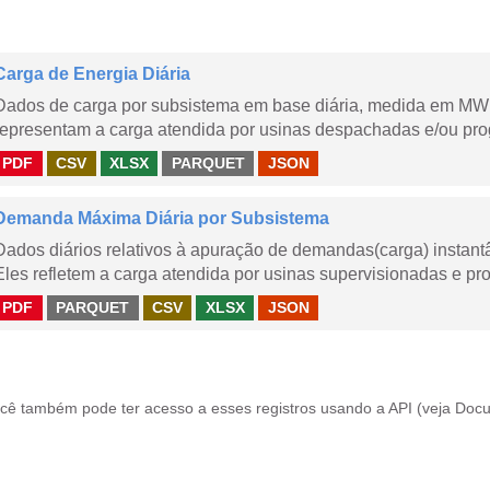
Carga de Energia Diária
Dados de carga por subsistema em base diária, medida em MWm
representam a carga atendida por usinas despachadas e/ou pr
PDF
CSV
XLSX
PARQUET
JSON
Demanda Máxima Diária por Subsistema
Dados diários relativos à apuração de demandas(carga) instant
Eles refletem a carga atendida por usinas supervisionadas e pr
PDF
PARQUET
CSV
XLSX
JSON
cê também pode ter acesso a esses registros usando a
API
(veja
Docu