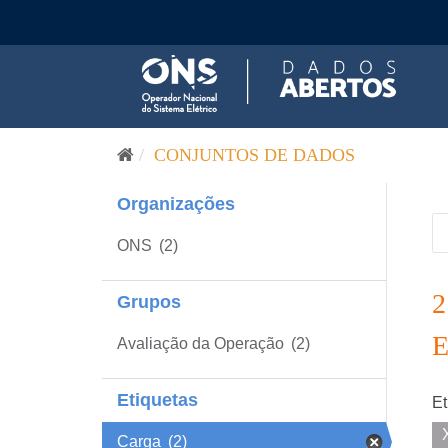
Pular para o conteúdo
CONJUNTOS DE DADOS
Organizações
ONS
(2)
Grupos
Avaliação da Operação
(2)
Etiquetas
Et
Carga
(2)