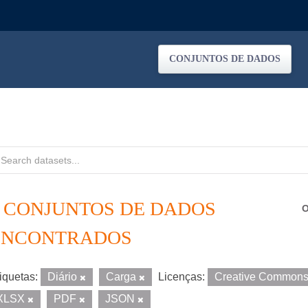
CONJUNTOS DE DADOS
2 CONJUNTOS DE DADOS
O
ENCONTRADOS
iquetas:
Diário
Carga
Licenças:
Creative Commons 
XLSX
PDF
JSON