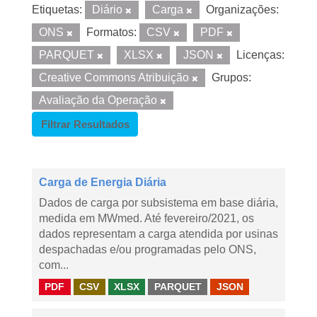
Etiquetas:
Diário
Carga
Organizações:
ONS
Formatos:
CSV
PDF
PARQUET
XLSX
JSON
Licenças:
Creative Commons Atribuição
Grupos:
Avaliação da Operação
Filtrar Resultados
Carga de Energia Diária
Dados de carga por subsistema em base diária,
medida em MWmed. Até fevereiro/2021, os
dados representam a carga atendida por usinas
despachadas e/ou programadas pelo ONS,
com...
PDF
CSV
XLSX
PARQUET
JSON