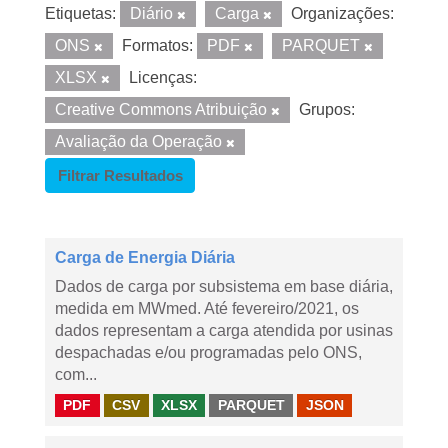
Etiquetas:
Diário
Carga
Organizações:
ONS
Formatos:
PDF
PARQUET
XLSX
Licenças:
Creative Commons Atribuição
Grupos:
Avaliação da Operação
Filtrar Resultados
Carga de Energia Diária
Dados de carga por subsistema em base diária,
medida em MWmed. Até fevereiro/2021, os
dados representam a carga atendida por usinas
despachadas e/ou programadas pelo ONS,
com...
PDF
CSV
XLSX
PARQUET
JSON