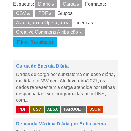
Etiquetas:
Diário
Carga
Formatos:
CSV
PDF
Grupos:
Avaliação da Operação
Licenças:
Creative Commons Atribuição
Filtrar Resultados
Carga de Energia Diária
Dados de carga por subsistema em base diária,
medida em MWmed. Até fevereiro/2021, os
dados representam a carga atendida por usinas
despachadas e/ou programadas pelo ONS,
com...
PDF
CSV
XLSX
PARQUET
JSON
Demanda Máxima Diária por Subsistema