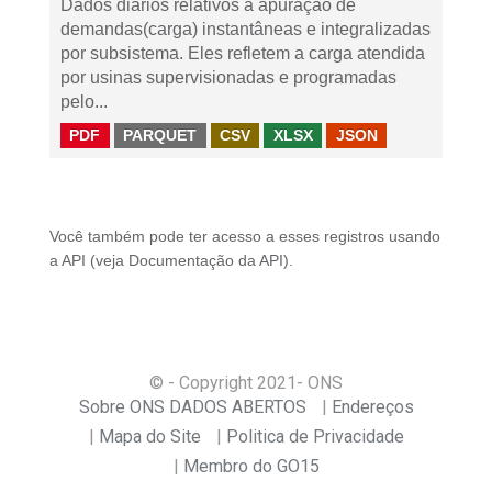
Dados diários relativos à apuração de
demandas(carga) instantâneas e integralizadas
por subsistema. Eles refletem a carga atendida
por usinas supervisionadas e programadas
pelo...
PDF
PARQUET
CSV
XLSX
JSON
Você também pode ter acesso a esses registros usando
a
API
(veja
Documentação da API
).
© - Copyright
2021
- ONS
Sobre ONS DADOS ABERTOS
Endereços
Mapa do Site
Politica de Privacidade
Membro do GO15