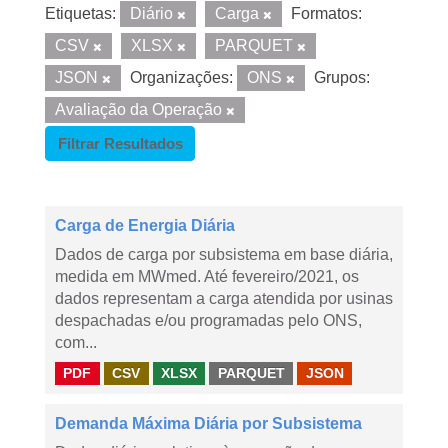
Etiquetas:
Diário
Carga
Formatos:
CSV
XLSX
PARQUET
JSON
Organizações:
ONS
Grupos:
Avaliação da Operação
Filtrar Resultados
Carga de Energia Diária
Dados de carga por subsistema em base diária,
medida em MWmed. Até fevereiro/2021, os
dados representam a carga atendida por usinas
despachadas e/ou programadas pelo ONS,
com...
PDF
CSV
XLSX
PARQUET
JSON
Demanda Máxima Diária por Subsistema