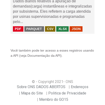
Dados diários relativos à apuração de
demandas(carga) instantâneas e integralizadas
por subsistema. Eles refletem a carga atendida
por usinas supervisionadas e programadas
pelo...
PDF
PARQUET
CSV
XLSX
JSON
Você também pode ter acesso a esses registros usando
a
API
(veja
Documentação da API
).
© - Copyright
2021
- ONS
Sobre ONS DADOS ABERTOS
Endereços
Mapa do Site
Politica de Privacidade
Membro do GO15