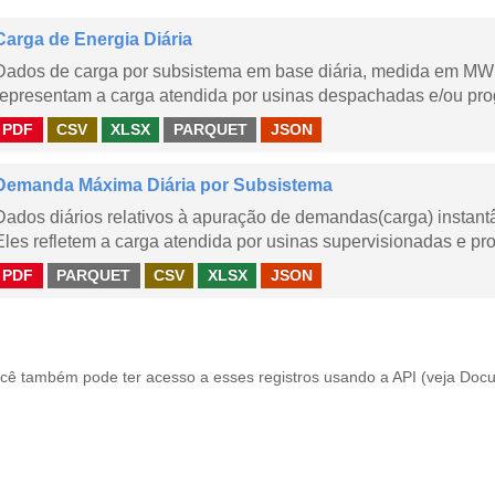
Carga de Energia Diária
Dados de carga por subsistema em base diária, medida em MWm
representam a carga atendida por usinas despachadas e/ou pr
PDF
CSV
XLSX
PARQUET
JSON
Demanda Máxima Diária por Subsistema
Dados diários relativos à apuração de demandas(carga) instant
Eles refletem a carga atendida por usinas supervisionadas e pr
PDF
PARQUET
CSV
XLSX
JSON
cê também pode ter acesso a esses registros usando a
API
(veja
Docu