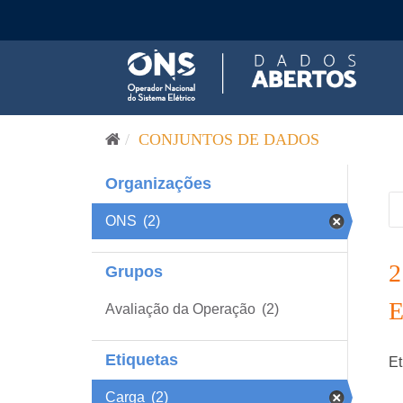
Pular para o conteúdo
CONJUNTOS DE DADOS
Organizações
ONS
(2)
Grupos
Avaliação da Operação
(2)
Etiquetas
Et
Carga
(2)