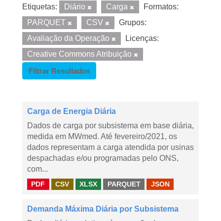
Etiquetas:
Diário
Carga
Formatos:
PARQUET
CSV
Grupos:
Avaliação da Operação
Licenças:
Creative Commons Atribuição
Filtrar Resultados
Carga de Energia Diária
Dados de carga por subsistema em base diária,
medida em MWmed. Até fevereiro/2021, os
dados representam a carga atendida por usinas
despachadas e/ou programadas pelo ONS,
com...
PDF
CSV
XLSX
PARQUET
JSON
Demanda Máxima Diária por Subsistema