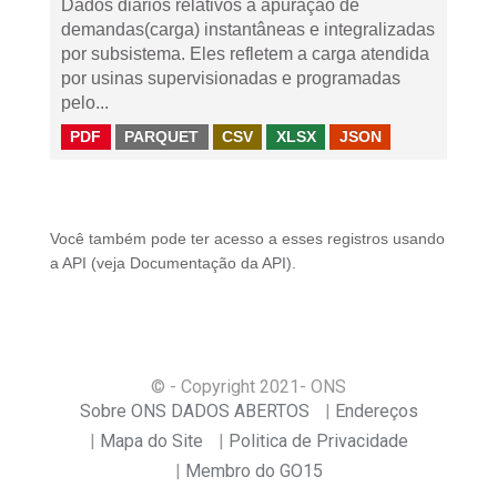
Dados diários relativos à apuração de
demandas(carga) instantâneas e integralizadas
por subsistema. Eles refletem a carga atendida
por usinas supervisionadas e programadas
pelo...
PDF
PARQUET
CSV
XLSX
JSON
Você também pode ter acesso a esses registros usando
a
API
(veja
Documentação da API
).
© - Copyright
2021
- ONS
Sobre ONS DADOS ABERTOS
Endereços
Mapa do Site
Politica de Privacidade
Membro do GO15