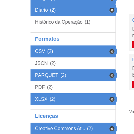
Diário
(2)
Histórico da Operação
(1)
Formatos
CSV
(2)
JSON
(2)
PARQUET
(2)
PDF
(2)
XLSX
(2)
Vo
Licenças
Creative Commons At...
(2)