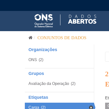
Pular para o conteúdo
CONJUNTOS DE DADOS
Organizações
ONS
(2)
Grupos
Avaliação da Operação
(2)
Etiquetas
Et
Carga
(2)