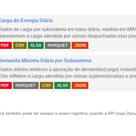
Carga de Energia Diária
Dados de carga por subsistema em base diária, medida em MWm
representam a carga atendida por usinas despachadas e/ou pr
PDF
CSV
XLSX
PARQUET
JSON
Demanda Máxima Diária por Subsistema
Dados diários relativos à apuração de demandas(carga) instant
Eles refletem a carga atendida por usinas supervisionadas e pr
PDF
PARQUET
CSV
XLSX
JSON
cê também pode ter acesso a esses registros usando a
API
(veja
Docu