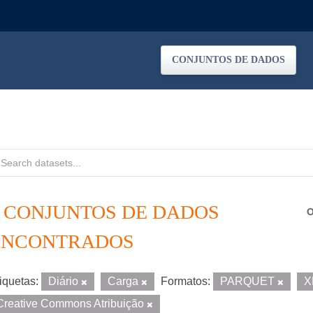
CONJUNTOS DE DADOS
2 CONJUNTOS DE DADOS
O
ENCONTRADOS
iquetas:
Diário
Carga
Formatos:
PARQUET
X
Creative Commons Atribuição