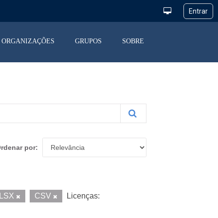
ORGANIZAÇÕES
GRUPOS
SOBRE
rdenar por
LSX
CSV
Licenças: