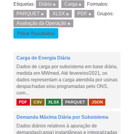
Etiquetas:
Diário
Carga
Formatos:
PARQUET
XLSX
PDF
Grupos:
Avaliação da Operação
Filtrar Resultados
Carga de Energia Diária
Dados de carga por subsistema em base diária,
medida em MWmed. Até fevereiro/2021, os
dados representam a carga atendida por usinas
despachadas e/ou programadas pelo ONS,
com...
PDF
CSV
XLSX
PARQUET
JSON
Demanda Máxima Diária por Subsistema
Dados diários relativos à apuração de
demandas(carga) instantâneas e integralizadas