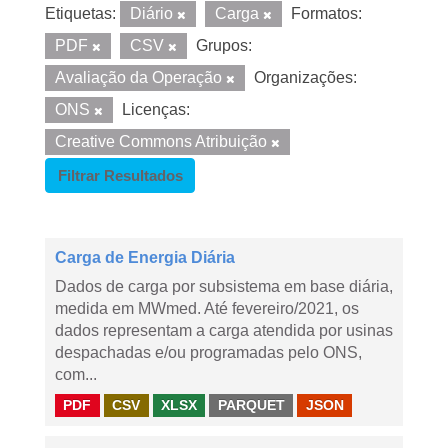
Etiquetas:
Diário
Carga
Formatos:
PDF
CSV
Grupos:
Avaliação da Operação
Organizações:
ONS
Licenças:
Creative Commons Atribuição
Filtrar Resultados
Carga de Energia Diária
Dados de carga por subsistema em base diária,
medida em MWmed. Até fevereiro/2021, os
dados representam a carga atendida por usinas
despachadas e/ou programadas pelo ONS,
com...
PDF
CSV
XLSX
PARQUET
JSON