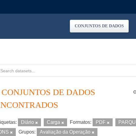
CONJUNTOS DE DADOS
2 CONJUNTOS DE DADOS
O
ENCONTRADOS
iquetas:
Diário
Carga
Formatos:
PDF
PARQ
ONS
Grupos:
Avaliação da Operação