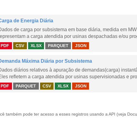
Carga de Energia Diária
Dados de carga por subsistema em base diária, medida em MWm
representam a carga atendida por usinas despachadas e/ou pr
PDF
CSV
XLSX
PARQUET
JSON
Demanda Máxima Diária por Subsistema
Dados diários relativos à apuração de demandas(carga) instant
Eles refletem a carga atendida por usinas supervisionadas e pr
PDF
PARQUET
CSV
XLSX
JSON
cê também pode ter acesso a esses registros usando a
API
(veja
Docu