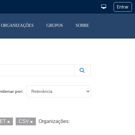
ORGANIZAÇÕES
GRUPOS
SOBRE
rdenar por
UET
CSV
Organizações: