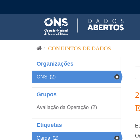
Pular para o conteúdo
CONJUNTOS DE DADOS
Organizações
ONS
(2)
Grupos
Avaliação da Operação
(2)
Etiquetas
Et
Or
Carga
(2)