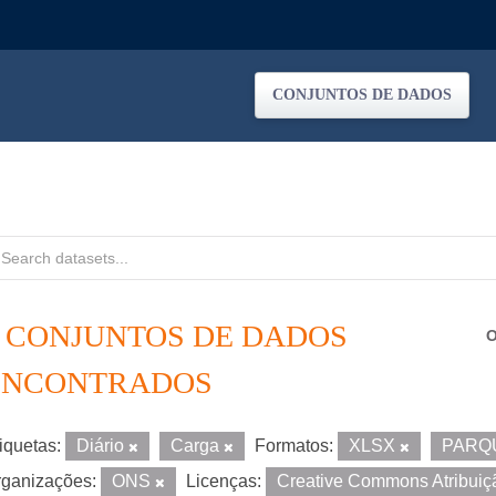
CONJUNTOS DE DADOS
2 CONJUNTOS DE DADOS
O
ENCONTRADOS
iquetas:
Diário
Carga
Formatos:
XLSX
PARQ
ganizações:
ONS
Licenças:
Creative Commons Atribui