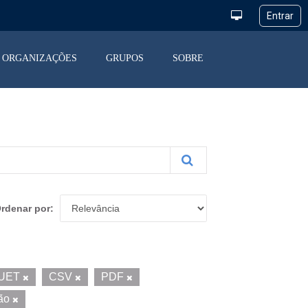
ORGANIZAÇÕES
GRUPOS
SOBRE
rdenar por
UET
CSV
PDF
ção