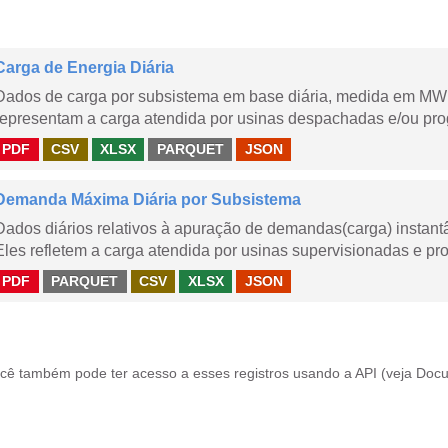
Carga de Energia Diária
Dados de carga por subsistema em base diária, medida em MWm
representam a carga atendida por usinas despachadas e/ou pr
PDF
CSV
XLSX
PARQUET
JSON
Demanda Máxima Diária por Subsistema
Dados diários relativos à apuração de demandas(carga) instant
Eles refletem a carga atendida por usinas supervisionadas e pr
PDF
PARQUET
CSV
XLSX
JSON
cê também pode ter acesso a esses registros usando a
API
(veja
Docu