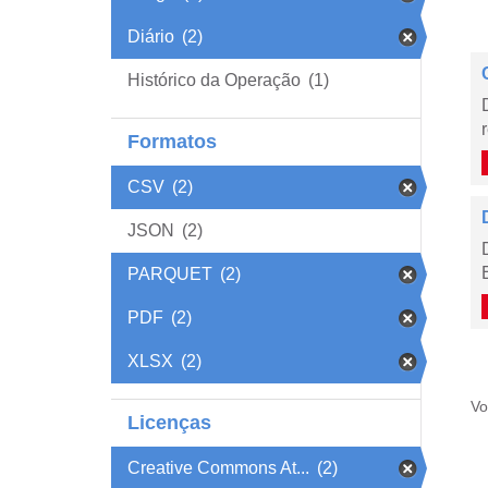
Diário
(2)
Histórico da Operação
(1)
Formatos
CSV
(2)
JSON
(2)
PARQUET
(2)
PDF
(2)
XLSX
(2)
Vo
Licenças
Creative Commons At...
(2)