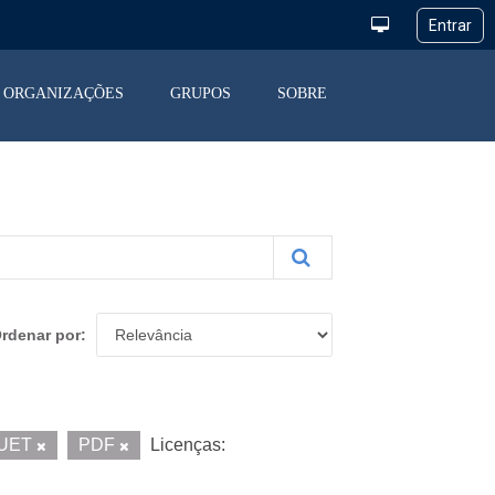
ORGANIZAÇÕES
GRUPOS
SOBRE
rdenar por
UET
PDF
Licenças: