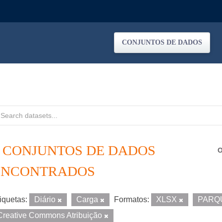
CONJUNTOS DE DADOS
2 CONJUNTOS DE DADOS
O
ENCONTRADOS
iquetas:
Diário
Carga
Formatos:
XLSX
PARQ
Creative Commons Atribuição