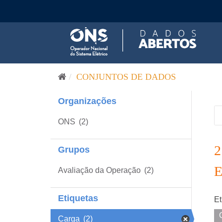
Pular para o conteúdo
CONJUNTOS DE DADOS
Organizações
ONS
(2)
Grupos
Avaliação da Operação
(2)
Etiquetas
Et
Carga
(2)