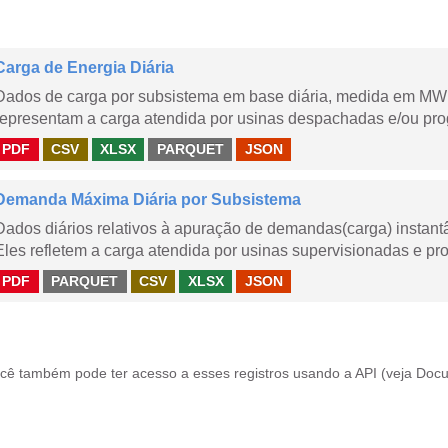
Carga de Energia Diária
Dados de carga por subsistema em base diária, medida em MWm
representam a carga atendida por usinas despachadas e/ou pr
PDF
CSV
XLSX
PARQUET
JSON
Demanda Máxima Diária por Subsistema
Dados diários relativos à apuração de demandas(carga) instant
Eles refletem a carga atendida por usinas supervisionadas e pr
PDF
PARQUET
CSV
XLSX
JSON
cê também pode ter acesso a esses registros usando a
API
(veja
Docu