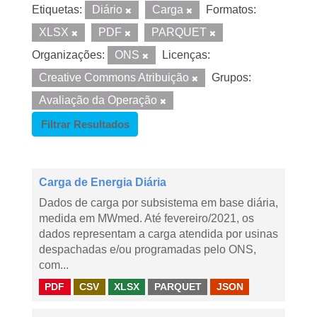
Etiquetas:
Diário
Carga
Formatos:
XLSX
PDF
PARQUET
Organizações:
ONS
Licenças:
Creative Commons Atribuição
Grupos:
Avaliação da Operação
Filtrar Resultados
Carga de Energia Diária
Dados de carga por subsistema em base diária,
medida em MWmed. Até fevereiro/2021, os
dados representam a carga atendida por usinas
despachadas e/ou programadas pelo ONS,
com...
PDF
CSV
XLSX
PARQUET
JSON