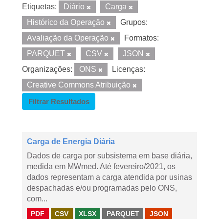
Etiquetas:
Diário
Carga
Histórico da Operação
Grupos:
Avaliação da Operação
Formatos:
PARQUET
CSV
JSON
Organizações:
ONS
Licenças:
Creative Commons Atribuição
Filtrar Resultados
Carga de Energia Diária
Dados de carga por subsistema em base diária,
medida em MWmed. Até fevereiro/2021, os
dados representam a carga atendida por usinas
despachadas e/ou programadas pelo ONS,
com...
PDF
CSV
XLSX
PARQUET
JSON