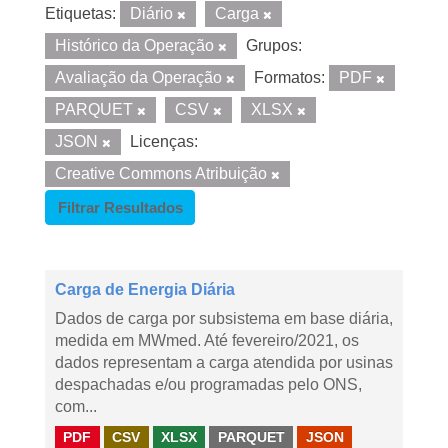
Etiquetas:
Diário
Carga
Histórico da Operação
Grupos:
Avaliação da Operação
Formatos:
PDF
PARQUET
CSV
XLSX
JSON
Licenças:
Creative Commons Atribuição
Filtrar Resultados
Carga de Energia Diária
Dados de carga por subsistema em base diária,
medida em MWmed. Até fevereiro/2021, os
dados representam a carga atendida por usinas
despachadas e/ou programadas pelo ONS,
com...
PDF
CSV
XLSX
PARQUET
JSON