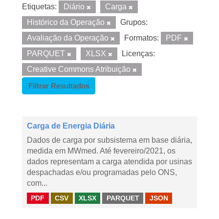
Etiquetas:
Diário
Carga
Histórico da Operação
Grupos:
Avaliação da Operação
Formatos:
PDF
PARQUET
XLSX
Licenças:
Creative Commons Atribuição
Filtrar Resultados
Carga de Energia Diária
Dados de carga por subsistema em base diária,
medida em MWmed. Até fevereiro/2021, os
dados representam a carga atendida por usinas
despachadas e/ou programadas pelo ONS,
com...
PDF
CSV
XLSX
PARQUET
JSON