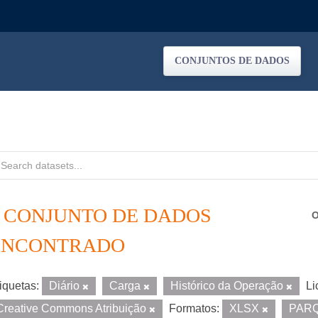
CONJUNTOS DE DADOS
1 CONJUNTO DE DADOS
O
ENCONTRADO
iquetas:
Diário
Carga
Histórico da Operação
Li
Creative Commons Atribuição
Formatos:
XLSX
PAR