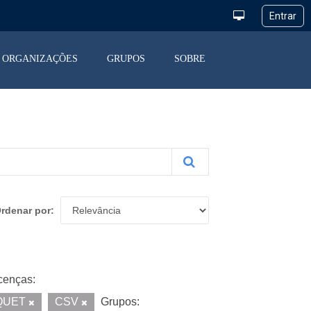
ORGANIZAÇÕES
GRUPOS
SOBRE
rdenar por
cenças:
QUET
CSV
Grupos: