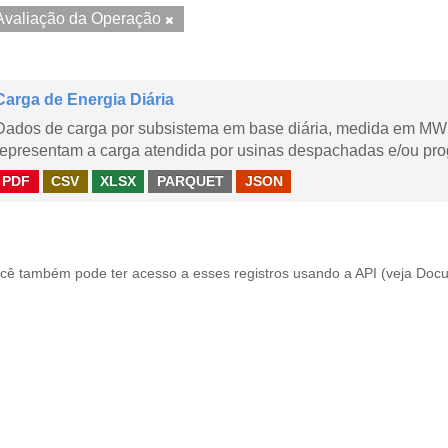
Avaliação da Operação
Carga de Energia Diária
Dados de carga por subsistema em base diária, medida em MWm
representam a carga atendida por usinas despachadas e/ou pr
PDF
CSV
XLSX
PARQUET
JSON
cê também pode ter acesso a esses registros usando a
API
(veja
Docu