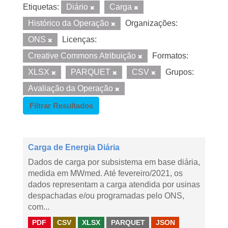
Etiquetas:
Diário
Carga
Histórico da Operação
Organizações:
ONS
Licenças:
Creative Commons Atribuição
Formatos:
XLSX
PARQUET
CSV
Grupos:
Avaliação da Operação
Filtrar Resultados
Carga de Energia Diária
Dados de carga por subsistema em base diária,
medida em MWmed. Até fevereiro/2021, os
dados representam a carga atendida por usinas
despachadas e/ou programadas pelo ONS,
com...
PDF
CSV
XLSX
PARQUET
JSON