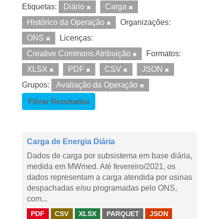
Etiquetas:
Diário
Carga
Histórico da Operação
Organizações:
ONS
Licenças:
Creative Commons Atribuição
Formatos:
XLSX
PDF
CSV
JSON
Grupos:
Avaliação da Operação
Filtrar Resultados
Carga de Energia Diária
Dados de carga por subsistema em base diária,
medida em MWmed. Até fevereiro/2021, os
dados representam a carga atendida por usinas
despachadas e/ou programadas pelo ONS,
com...
PDF
CSV
XLSX
PARQUET
JSON