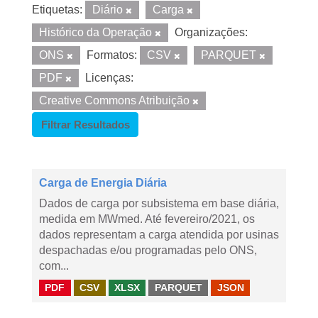
Etiquetas:
Diário
Carga
Histórico da Operação
Organizações:
ONS
Formatos:
CSV
PARQUET
PDF
Licenças:
Creative Commons Atribuição
Filtrar Resultados
Carga de Energia Diária
Dados de carga por subsistema em base diária,
medida em MWmed. Até fevereiro/2021, os
dados representam a carga atendida por usinas
despachadas e/ou programadas pelo ONS,
com...
PDF
CSV
XLSX
PARQUET
JSON