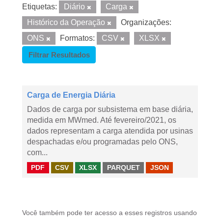
Etiquetas:
Diário
Carga
Histórico da Operação
Organizações:
ONS
Formatos:
CSV
XLSX
Filtrar Resultados
Carga de Energia Diária
Dados de carga por subsistema em base diária,
medida em MWmed. Até fevereiro/2021, os
dados representam a carga atendida por usinas
despachadas e/ou programadas pelo ONS,
com...
PDF
CSV
XLSX
PARQUET
JSON
Você também pode ter acesso a esses registros usando