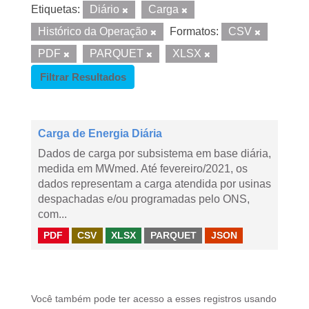
Etiquetas:
Diário
Carga
Histórico da Operação
Formatos:
CSV
PDF
PARQUET
XLSX
Filtrar Resultados
Carga de Energia Diária
Dados de carga por subsistema em base diária,
medida em MWmed. Até fevereiro/2021, os
dados representam a carga atendida por usinas
despachadas e/ou programadas pelo ONS,
com...
PDF
CSV
XLSX
PARQUET
JSON
Você também pode ter acesso a esses registros usando