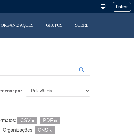
ORGANIZAÇÕES
GRUPOS
SOBRE
rdenar por
rmatos:
CSV
PDF
Organizações:
ONS