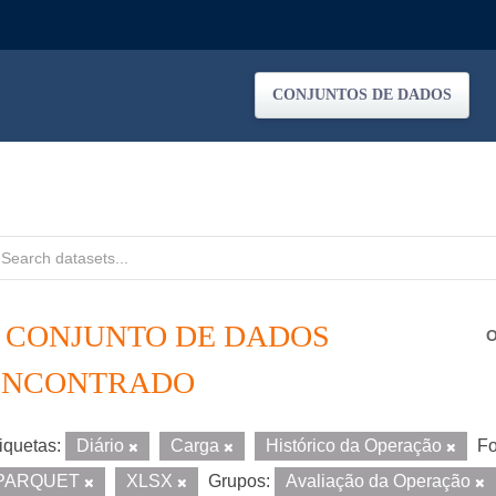
CONJUNTOS DE DADOS
1 CONJUNTO DE DADOS
O
ENCONTRADO
iquetas:
Diário
Carga
Histórico da Operação
Fo
PARQUET
XLSX
Grupos:
Avaliação da Operação