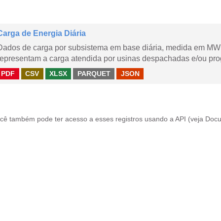
Carga de Energia Diária
Dados de carga por subsistema em base diária, medida em MWm
representam a carga atendida por usinas despachadas e/ou pr
PDF
CSV
XLSX
PARQUET
JSON
cê também pode ter acesso a esses registros usando a
API
(veja
Docu