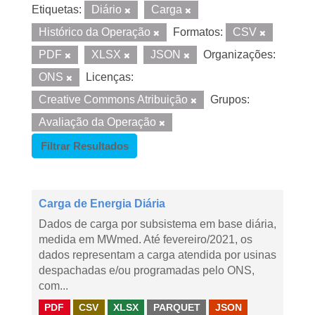
Etiquetas:
Diário
Carga
Histórico da Operação
Formatos:
CSV
PDF
XLSX
JSON
Organizações:
ONS
Licenças:
Creative Commons Atribuição
Grupos:
Avaliação da Operação
Filtrar Resultados
Carga de Energia Diária
Dados de carga por subsistema em base diária,
medida em MWmed. Até fevereiro/2021, os
dados representam a carga atendida por usinas
despachadas e/ou programadas pelo ONS,
com...
PDF
CSV
XLSX
PARQUET
JSON