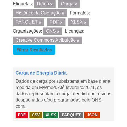
Etiquetas:
Diário
Carga
Histórico da Operação
Formatos:
PARQUET
PDF
XLSX
Organizações:
ONS
Licenças:
Creative Commons Atribuição
Filtrar Resultados
Carga de Energia Diária
Dados de carga por subsistema em base diária,
medida em MWmed. Até fevereiro/2021, os
dados representam a carga atendida por usinas
despachadas e/ou programadas pelo ONS,
com...
PDF
CSV
XLSX
PARQUET
JSON