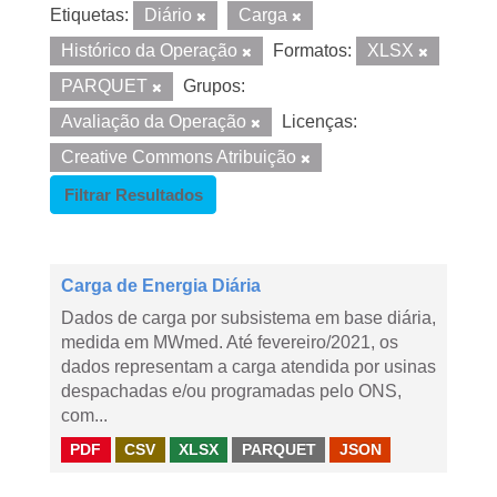
Etiquetas:
Diário
Carga
Histórico da Operação
Formatos:
XLSX
PARQUET
Grupos:
Avaliação da Operação
Licenças:
Creative Commons Atribuição
Filtrar Resultados
Carga de Energia Diária
Dados de carga por subsistema em base diária,
medida em MWmed. Até fevereiro/2021, os
dados representam a carga atendida por usinas
despachadas e/ou programadas pelo ONS,
com...
PDF
CSV
XLSX
PARQUET
JSON