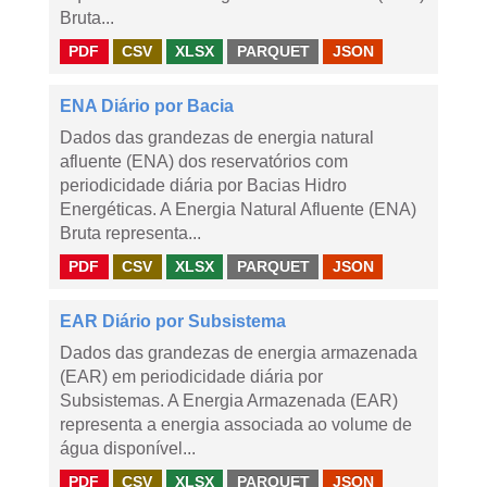
Bruta...
PDF
CSV
XLSX
PARQUET
JSON
ENA Diário por Bacia
Dados das grandezas de energia natural
afluente (ENA) dos reservatórios com
periodicidade diária por Bacias Hidro
Energéticas. A Energia Natural Afluente (ENA)
Bruta representa...
PDF
CSV
XLSX
PARQUET
JSON
EAR Diário por Subsistema
Dados das grandezas de energia armazenada
(EAR) em periodicidade diária por
Subsistemas. A Energia Armazenada (EAR)
representa a energia associada ao volume de
água disponível...
PDF
CSV
XLSX
PARQUET
JSON