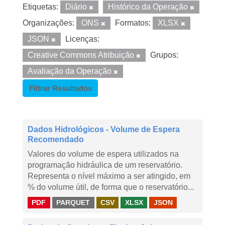
Etiquetas:
Diário
Histórico da Operação
Organizações:
ONS
Formatos:
XLSX
JSON
Licenças:
Creative Commons Atribuição
Grupos:
Avaliação da Operação
Filtrar Resultados
Dados Hidrológicos - Volume de Espera
Recomendado
Valores do volume de espera utilizados na
programação hidráulica de um reservatório.
Representa o nível máximo a ser atingido, em
% do volume útil, de forma que o reservatório...
PDF
PARQUET
CSV
XLSX
JSON