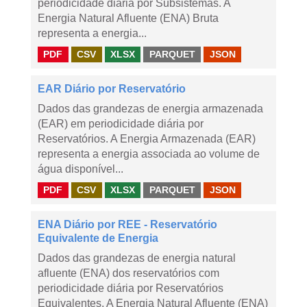
periodicidade diária por Subsistemas. A
Energia Natural Afluente (ENA) Bruta
representa a energia...
PDF
CSV
XLSX
PARQUET
JSON
EAR Diário por Reservatório
Dados das grandezas de energia armazenada
(EAR) em periodicidade diária por
Reservatórios. A Energia Armazenada (EAR)
representa a energia associada ao volume de
água disponível...
PDF
CSV
XLSX
PARQUET
JSON
ENA Diário por REE - Reservatório
Equivalente de Energia
Dados das grandezas de energia natural
afluente (ENA) dos reservatórios com
periodicidade diária por Reservatórios
Equivalentes. A Energia Natural Afluente (ENA)