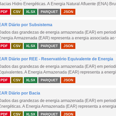
Bacias Hidro Energéticas. A Energia Natural Afluente (ENA) Brut
PDF
CSV
XLSX
PARQUET
JSON
EAR Diário por Subsistema
Dados das grandezas de energia armazenada (EAR) em periodic
Energia Armazenada (EAR) representa a energia associada ao v
PDF
CSV
XLSX
PARQUET
JSON
EAR Diário por REE - Reservatório Equivalente de Energia
Dados das grandezas de energia armazenada (EAR) em periodic
Equivalentes. A Energia Armazenada (EAR) representa a energi
PDF
CSV
XLSX
PARQUET
JSON
EAR Diário por Bacia
Dados das grandezas de energia armazenada (EAR) em periodic
Energéticas. A Energia Armazenada (EAR) representa a energia
PDF
CSV
XLSX
PARQUET
JSON