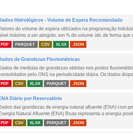
Dados Hidrológicos - Volume de Espera Recomendado
Valores do volume de espera utilizados na programação hidrául
nível máximo a ser atingido, em % do volume útil, de forma que o
PDF
PARQUET
CSV
XLSX
JSON
Dados de Grandezas Fluviométricas
Dados de medidas de grandezas obtidas nos postos fluviométric
consolidados pelo ONS na periodicidade diária. Os dados dispon
PDF
CSV
XLSX
PARQUET
JSON
ENA Diário por Reservatório
Dados das grandezas de energia natural afluente (ENA) com peri
Energia Natural Afluente (ENA) Bruta representa a energia produ
PDF
CSV
XLSX
PARQUET
JSON