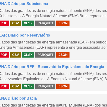
ENA Diário por Subsistema
Dados das grandezas de energia natural afluente (ENA) dos rese
Subsistemas. A Energia Natural Afluente (ENA) Bruta representa 
PDF
CSV
XLSX
PARQUET
JSON
EAR Diário por Reservatório
Dados das grandezas de energia armazenada (EAR) em periodici
Energia Armazenada (EAR) representa a energia associada ao v
PDF
CSV
XLSX
PARQUET
JSON
ENA Diário por REE - Reservatório Equivalente de Energia
Dados das grandezas de energia natural afluente (ENA) dos rese
Reservatórios Equivalentes. A Energia Natural Afluente (ENA) Br
PDF
CSV
XLSX
PARQUET
JSON
ENA Diário por Bacia
Dados das grandezas de energia natural afluente (ENA) dos rese