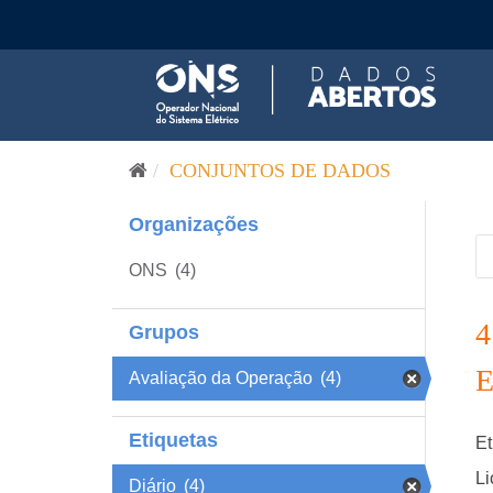
Pular para o conteúdo
CONJUNTOS DE DADOS
Organizações
ONS
(4)
Grupos
Avaliação da Operação
(4)
Etiquetas
Et
Li
Diário
(4)