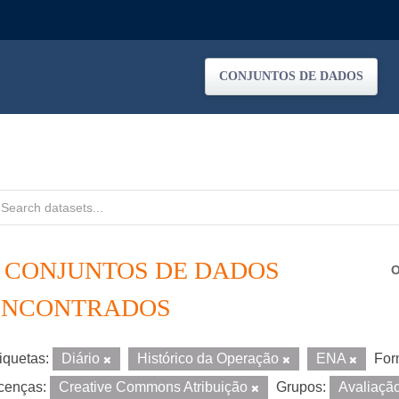
CONJUNTOS DE DADOS
4 CONJUNTOS DE DADOS
O
ENCONTRADOS
iquetas:
Diário
Histórico da Operação
ENA
For
cenças:
Creative Commons Atribuição
Grupos:
Avaliaçã