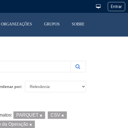
ORGANIZAÇÕES
GRUPOS
SOBRE
rdenar por
matos:
PARQUET
CSV
o da Operação