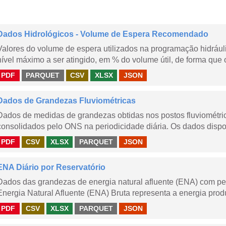
Dados Hidrológicos - Volume de Espera Recomendado
Valores do volume de espera utilizados na programação hidrául
nível máximo a ser atingido, em % do volume útil, de forma que o
PDF
PARQUET
CSV
XLSX
JSON
Dados de Grandezas Fluviométricas
Dados de medidas de grandezas obtidas nos postos fluviométric
consolidados pelo ONS na periodicidade diária. Os dados dispon
PDF
CSV
XLSX
PARQUET
JSON
ENA Diário por Reservatório
Dados das grandezas de energia natural afluente (ENA) com peri
Energia Natural Afluente (ENA) Bruta representa a energia produ
PDF
CSV
XLSX
PARQUET
JSON