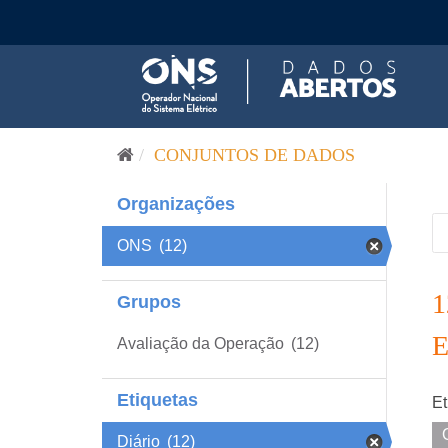
Pular para o conteúdo
CONJUNTOS DE DADOS
Organizações
ONS
(12)
Grupos
Avaliação da Operação
(12)
Etiquetas
Et
Diário
(12)