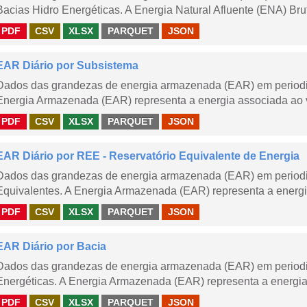
Bacias Hidro Energéticas. A Energia Natural Afluente (ENA) Brut
PDF
CSV
XLSX
PARQUET
JSON
EAR Diário por Subsistema
Dados das grandezas de energia armazenada (EAR) em periodic
Energia Armazenada (EAR) representa a energia associada ao v
PDF
CSV
XLSX
PARQUET
JSON
EAR Diário por REE - Reservatório Equivalente de Energia
Dados das grandezas de energia armazenada (EAR) em periodic
Equivalentes. A Energia Armazenada (EAR) representa a energi
PDF
CSV
XLSX
PARQUET
JSON
EAR Diário por Bacia
Dados das grandezas de energia armazenada (EAR) em periodic
Energéticas. A Energia Armazenada (EAR) representa a energia
PDF
CSV
XLSX
PARQUET
JSON