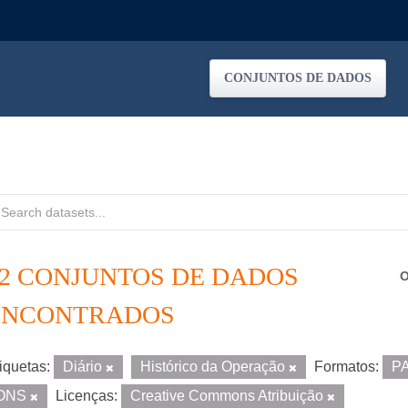
CONJUNTOS DE DADOS
12 CONJUNTOS DE DADOS
O
ENCONTRADOS
iquetas:
Diário
Histórico da Operação
Formatos:
P
ONS
Licenças:
Creative Commons Atribuição