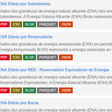
ENA Diário por Subsistema
Dados das grandezas de energia natural afluente (ENA) dos rese
Subsistemas. A Energia Natural Afluente (ENA) Bruta representa 
PDF
CSV
XLSX
PARQUET
JSON
EAR Diário por Reservatório
Dados das grandezas de energia armazenada (EAR) em periodici
Energia Armazenada (EAR) representa a energia associada ao v
PDF
CSV
XLSX
PARQUET
JSON
ENA Diário por REE - Reservatório Equivalente de Energia
Dados das grandezas de energia natural afluente (ENA) dos rese
Reservatórios Equivalentes. A Energia Natural Afluente (ENA) Br
PDF
CSV
XLSX
PARQUET
JSON
ENA Diário por Bacia
Dados das grandezas de energia natural afluente (ENA) dos rese