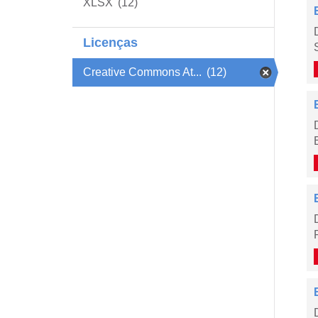
XLSX
(12)
Licenças
Creative Commons At...
(12)