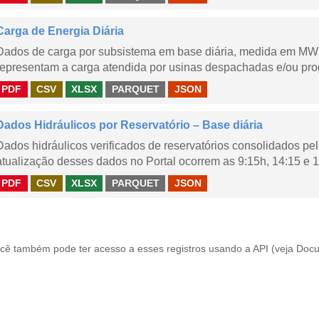
Carga de Energia Diária
Dados de carga por subsistema em base diária, medida em MWm
representam a carga atendida por usinas despachadas e/ou pr
PDF
CSV
XLSX
PARQUET
JSON
Dados Hidráulicos por Reservatório – Base diária
Dados hidráulicos verificados de reservatórios consolidados pe
atualização desses dados no Portal ocorrem as 9:15h, 14:15 e 1
PDF
CSV
XLSX
PARQUET
JSON
cê também pode ter acesso a esses registros usando a
API
(veja
Docu