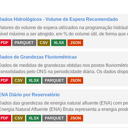
Dados Hidrológicos - Volume de Espera Recomendado
Valores do volume de espera utilizados na programação hidrául
nível máximo a ser atingido, em % do volume útil, de forma que o
PDF
PARQUET
CSV
XLSX
JSON
Dados de Grandezas Fluviométricas
Dados de medidas de grandezas obtidas nos postos fluviométric
consolidados pelo ONS na periodicidade diária. Os dados dispon
PDF
CSV
XLSX
PARQUET
JSON
ENA Diário por Reservatório
Dados das grandezas de energia natural afluente (ENA) com peri
Energia Natural Afluente (ENA) Bruta representa a energia produ
PDF
CSV
XLSX
PARQUET
JSON