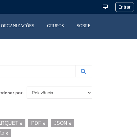
ORGANIZAÇÕES
GRUPOS
SOBRE
rdenar por
ARQUET
PDF
JSON
ção