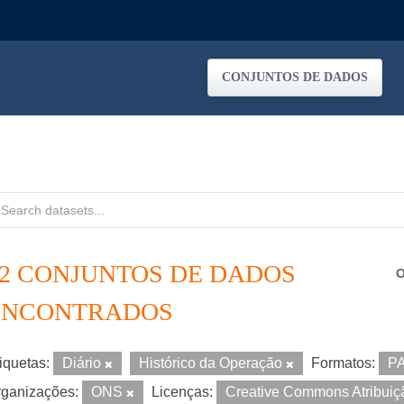
CONJUNTOS DE DADOS
12 CONJUNTOS DE DADOS
O
ENCONTRADOS
iquetas:
Diário
Histórico da Operação
Formatos:
P
ganizações:
ONS
Licenças:
Creative Commons Atribui