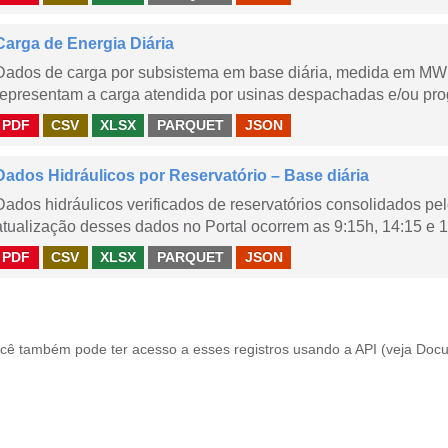
Carga de Energia Diária
Dados de carga por subsistema em base diária, medida em MWm
representam a carga atendida por usinas despachadas e/ou pr
PDF
CSV
XLSX
PARQUET
JSON
Dados Hidráulicos por Reservatório – Base diária
Dados hidráulicos verificados de reservatórios consolidados pe
atualização desses dados no Portal ocorrem as 9:15h, 14:15 e 1
PDF
CSV
XLSX
PARQUET
JSON
cê também pode ter acesso a esses registros usando a
API
(veja
Docu