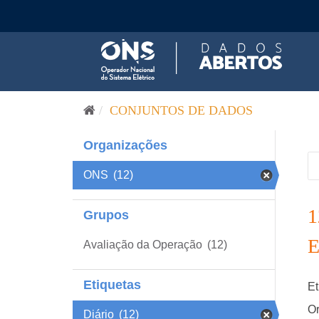
Pular para o conteúdo
CONJUNTOS DE DADOS
Organizações
ONS
(12)
Grupos
Avaliação da Operação
(12)
Etiquetas
Et
Or
Diário
(12)