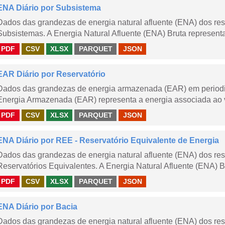
ENA Diário por Subsistema
Dados das grandezas de energia natural afluente (ENA) dos rese
Subsistemas. A Energia Natural Afluente (ENA) Bruta representa 
PDF
CSV
XLSX
PARQUET
JSON
EAR Diário por Reservatório
Dados das grandezas de energia armazenada (EAR) em periodici
Energia Armazenada (EAR) representa a energia associada ao v
PDF
CSV
XLSX
PARQUET
JSON
ENA Diário por REE - Reservatório Equivalente de Energia
Dados das grandezas de energia natural afluente (ENA) dos rese
Reservatórios Equivalentes. A Energia Natural Afluente (ENA) Br
PDF
CSV
XLSX
PARQUET
JSON
ENA Diário por Bacia
Dados das grandezas de energia natural afluente (ENA) dos rese