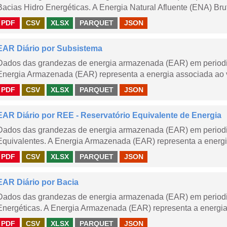
Bacias Hidro Energéticas. A Energia Natural Afluente (ENA) Brut
PDF
CSV
XLSX
PARQUET
JSON
EAR Diário por Subsistema
Dados das grandezas de energia armazenada (EAR) em periodic
Energia Armazenada (EAR) representa a energia associada ao v
PDF
CSV
XLSX
PARQUET
JSON
EAR Diário por REE - Reservatório Equivalente de Energia
Dados das grandezas de energia armazenada (EAR) em periodic
Equivalentes. A Energia Armazenada (EAR) representa a energi
PDF
CSV
XLSX
PARQUET
JSON
EAR Diário por Bacia
Dados das grandezas de energia armazenada (EAR) em periodic
Energéticas. A Energia Armazenada (EAR) representa a energia
PDF
CSV
XLSX
PARQUET
JSON