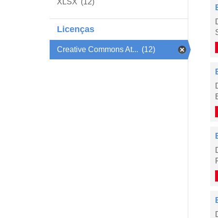
XLSX
(12)
Licenças
Creative Commons At...
(12)