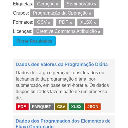
Etiquetas:
Geração
Semi-horário
Grupos:
Programação da Operação
Formatos:
CSV
PDF
XLSX
Licenças:
Creative Commons Atribuição
Filtrar Resultados
Dados dos Valores da Programação Diária
Dados de carga e geração considerados no
fechamento da programação diária, por
submercado, em base semi-horária. Os dados
disponibilizados fazem parte de um processo
de...
PDF
PARQUET
CSV
XLSX
JSON
Dados dos Programados dos Elementos de
Fluxo Controlado