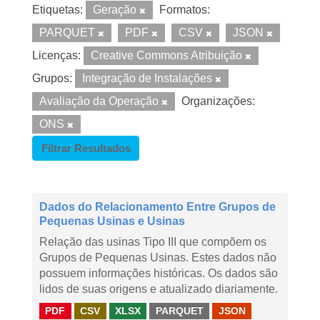
Etiquetas:
Geração
Formatos:
PARQUET
PDF
CSV
JSON
Licenças:
Creative Commons Atribuição
Grupos:
Integração de Instalações
Avaliação da Operação
Organizações:
ONS
Filtrar Resultados
Dados do Relacionamento Entre Grupos de
Pequenas Usinas e Usinas
Relação das usinas Tipo III que compõem os
Grupos de Pequenas Usinas. Estes dados não
possuem informações históricas. Os dados são
lidos de suas origens e atualizado diariamente.
PDF
CSV
XLSX
PARQUET
JSON