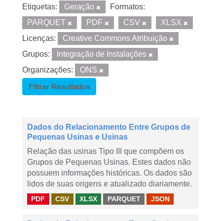
Etiquetas:
Geração
Formatos:
PARQUET
PDF
CSV
XLSX
Licenças:
Creative Commons Atribuição
Grupos:
Integração de Instalações
Organizações:
ONS
Filtrar Resultados
Dados do Relacionamento Entre Grupos de
Pequenas Usinas e Usinas
Relação das usinas Tipo III que compõem os
Grupos de Pequenas Usinas. Estes dados não
possuem informações históricas. Os dados são
lidos de suas origens e atualizado diariamente.
PDF
CSV
XLSX
PARQUET
JSON