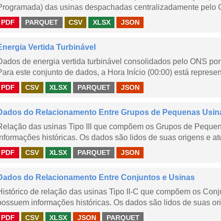
Programada) das usinas despachadas centralizadamente pelo ONS
PDF
PARQUET
CSV
XLSX
JSON
Energia Vertida Turbinável
Dados de energia vertida turbinável consolidados pelo ONS por 
Para este conjunto de dados, a Hora Início (00:00) está represen
PDF
CSV
XLSX
PARQUET
JSON
Dados do Relacionamento Entre Grupos de Pequenas Usin
Relação das usinas Tipo III que compõem os Grupos de Peque
informações históricas. Os dados são lidos de suas origens e at
PDF
CSV
XLSX
PARQUET
JSON
Dados do Relacionamento Entre Conjuntos e Usinas
Histórico de relação das usinas Tipo II-C que compõem os Con
possuem informações históricas. Os dados são lidos de suas ori
PDF
CSV
XLSX
JSON
PARQUET