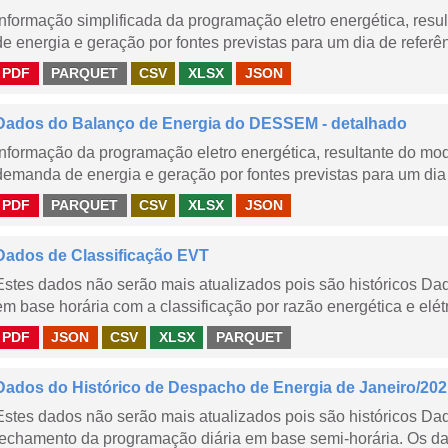
Informação simplificada da programação eletro energética, r
de energia e geração por fontes previstas para um dia de referên
PDF
PARQUET
CSV
XLSX
JSON
Dados do Balanço de Energia do DESSEM - detalhado
Informação da programação eletro energética, resultante do m
demanda de energia e geração por fontes previstas para um dia 
PDF
PARQUET
CSV
XLSX
JSON
Dados de Classificação EVT
Estes dados não serão mais atualizados pois são históricos Da
em base horária com a classificação por razão energética e elétr
PDF
JSON
CSV
XLSX
PARQUET
Dados do Histórico de Despacho de Energia de Janeiro/20
Estes dados não serão mais atualizados pois são históricos D
fechamento da programação diária em base semi-horária. Os dad