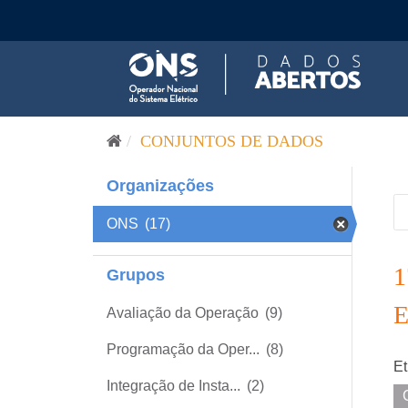
Pular para o conteúdo
CONJUNTOS DE DADOS
Organizações
ONS
(17)
Grupos
Avaliação da Operação
(9)
Programação da Oper...
(8)
Et
Integração de Insta...
(2)