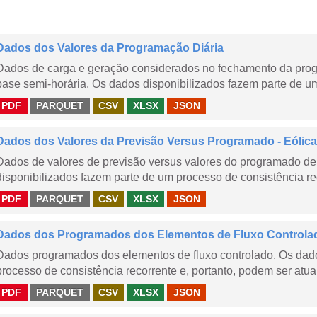
Dados dos Valores da Programação Diária
Dados de carga e geração considerados no fechamento da prog
base semi-horária. Os dados disponibilizados fazem parte de um
PDF
PARQUET
CSV
XLSX
JSON
Dados dos Valores da Previsão Versus Programado - Eólica
Dados de valores de previsão versus valores do programado de 
disponibilizados fazem parte de um processo de consistência rec
PDF
PARQUET
CSV
XLSX
JSON
Dados dos Programados dos Elementos de Fluxo Controla
Dados programados dos elementos de fluxo controlado. Os dado
processo de consistência recorrente e, portanto, podem ser atua
PDF
PARQUET
CSV
XLSX
JSON