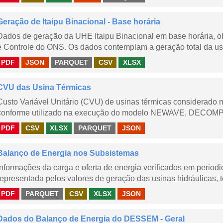
Geração de Itaipu Binacional - Base horária
Dados de geração da UHE Itaipu Binacional em base horária, ob
e Controle do ONS. Os dados contemplam a geração total da usi
PDF
JSON
PARQUET
CSV
XLSX
CVU das Usina Térmicas
Custo Variável Unitário (CVU) de usinas térmicas considerado
conforme utilizado na execução do modelo NEWAVE, DECOMP,
PDF
CSV
XLSX
PARQUET
JSON
Balanço de Energia nos Subsistemas
Informações da carga e oferta de energia verificados em periodi
representada pelos valores de geração das usinas hidráulicas, té
PDF
PARQUET
CSV
XLSX
JSON
Dados do Balanço de Energia do DESSEM - Geral