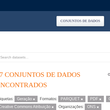
CONJUNTOS DE DADOS
17 CONJUNTOS DE DADOS
O
ENCONTRADOS
iquetas:
Geração
Formatos:
PARQUET
PDF
Creative Commons Atribuição
Organizações:
ONS