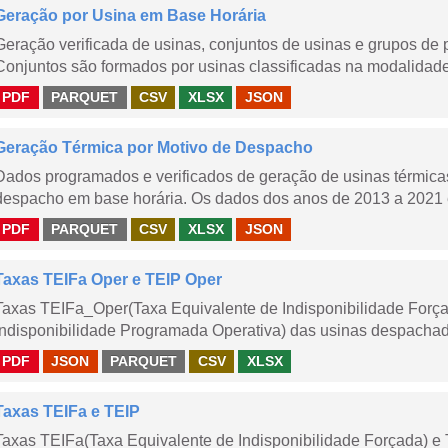
Geração por Usina em Base Horária
Geração verificada de usinas, conjuntos de usinas e grupos de
Conjuntos são formados por usinas classificadas na modalidade T
PDF
PARQUET
CSV
XLSX
JSON
Geração Térmica por Motivo de Despacho
Dados programados e verificados de geração de usinas térmic
despacho em base horária. Os dados dos anos de 2013 a 2021 e
PDF
PARQUET
CSV
XLSX
JSON
Taxas TEIFa Oper e TEIP Oper
Taxas TEIFa_Oper(Taxa Equivalente de Indisponibilidade Forç
Indisponibilidade Programada Operativa) das usinas despachad
PDF
JSON
PARQUET
CSV
XLSX
Taxas TEIFa e TEIP
Taxas TEIFa(Taxa Equivalente de Indisponibilidade Forçada) e 