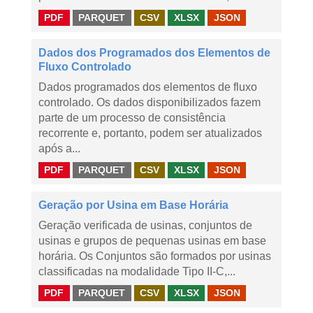
PDF
PARQUET
CSV
XLSX
JSON
Dados dos Programados dos Elementos de
Fluxo Controlado
Dados programados dos elementos de fluxo
controlado. Os dados disponibilizados fazem
parte de um processo de consistência
recorrente e, portanto, podem ser atualizados
após a...
PDF
PARQUET
CSV
XLSX
JSON
Geração por Usina em Base Horária
Geração verificada de usinas, conjuntos de
usinas e grupos de pequenas usinas em base
horária. Os Conjuntos são formados por usinas
classificadas na modalidade Tipo II-C,...
PDF
PARQUET
CSV
XLSX
JSON