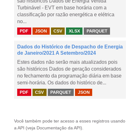
são históricos Dados de Energia Vertida
Turbinável - EVT em base horária com a
classificação por razão energética e elétrica
no...
PDF
JSON
CSV
XLSX
PARQUET
Dados do Histórico de Despacho de Energia
de Janeiro/2021 A Setembro/2024
Estes dados não serão mais atualizados pois
são históricos Dados de geração considerados
no fechamento da programação diária em base
semi-horária. Os dados do histórico de...
PDF
CSV
PARQUET
JSON
Você também pode ter acesso a esses registros usando
a
API
(veja
Documentação da API
).