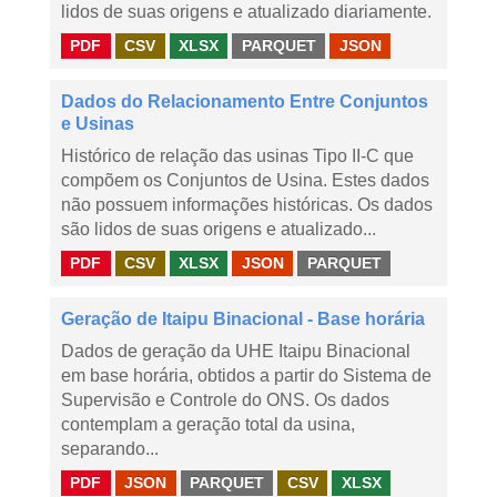
lidos de suas origens e atualizado diariamente.
PDF
CSV
XLSX
PARQUET
JSON
Dados do Relacionamento Entre Conjuntos
e Usinas
Histórico de relação das usinas Tipo II-C que
compõem os Conjuntos de Usina. Estes dados
não possuem informações históricas. Os dados
são lidos de suas origens e atualizado...
PDF
CSV
XLSX
JSON
PARQUET
Geração de Itaipu Binacional - Base horária
Dados de geração da UHE Itaipu Binacional
em base horária, obtidos a partir do Sistema de
Supervisão e Controle do ONS. Os dados
contemplam a geração total da usina,
separando...
PDF
JSON
PARQUET
CSV
XLSX