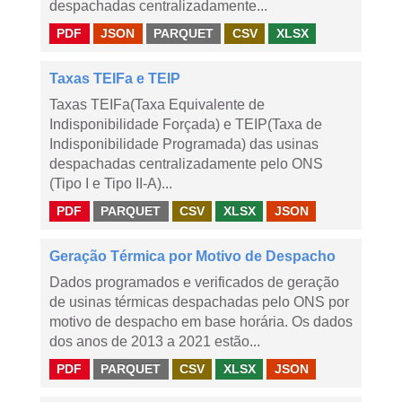
despachadas centralizadamente...
PDF
JSON
PARQUET
CSV
XLSX
Taxas TEIFa e TEIP
Taxas TEIFa(Taxa Equivalente de
Indisponibilidade Forçada) e TEIP(Taxa de
Indisponibilidade Programada) das usinas
despachadas centralizadamente pelo ONS
(Tipo I e Tipo II-A)...
PDF
PARQUET
CSV
XLSX
JSON
Geração Térmica por Motivo de Despacho
Dados programados e verificados de geração
de usinas térmicas despachadas pelo ONS por
motivo de despacho em base horária. Os dados
dos anos de 2013 a 2021 estão...
PDF
PARQUET
CSV
XLSX
JSON