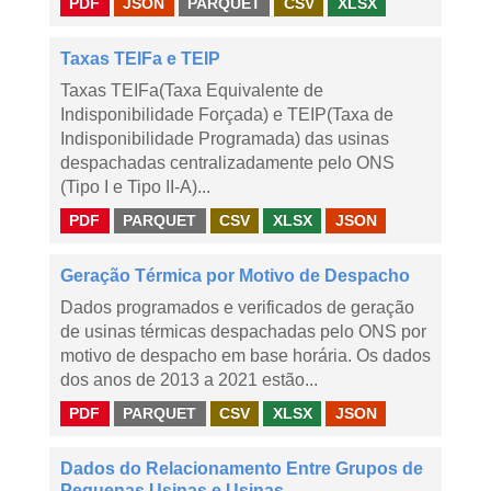
PDF
JSON
PARQUET
CSV
XLSX
Taxas TEIFa e TEIP
Taxas TEIFa(Taxa Equivalente de
Indisponibilidade Forçada) e TEIP(Taxa de
Indisponibilidade Programada) das usinas
despachadas centralizadamente pelo ONS
(Tipo I e Tipo II-A)...
PDF
PARQUET
CSV
XLSX
JSON
Geração Térmica por Motivo de Despacho
Dados programados e verificados de geração
de usinas térmicas despachadas pelo ONS por
motivo de despacho em base horária. Os dados
dos anos de 2013 a 2021 estão...
PDF
PARQUET
CSV
XLSX
JSON
Dados do Relacionamento Entre Grupos de
Pequenas Usinas e Usinas