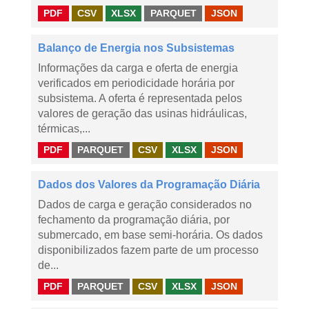
PDF
CSV
XLSX
PARQUET
JSON
Balanço de Energia nos Subsistemas
Informações da carga e oferta de energia
verificados em periodicidade horária por
subsistema. A oferta é representada pelos
valores de geração das usinas hidráulicas,
térmicas,...
PDF
PARQUET
CSV
XLSX
JSON
Dados dos Valores da Programação Diária
Dados de carga e geração considerados no
fechamento da programação diária, por
submercado, em base semi-horária. Os dados
disponibilizados fazem parte de um processo
de...
PDF
PARQUET
CSV
XLSX
JSON