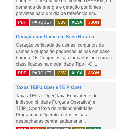
energética, resultante do modelo DESSEM, da
demanda de energia e geração por fontes
previstas para um dia de referência em...
PDF
PARQUET
CSV
XLSX
JSON
Geração por Usina em Base Horária
Geração verificada de usinas, conjuntos de
usinas e grupos de pequenas usinas em base
horária. Os Conjuntos são formados por usinas
classificadas na modalidade Tipo II-C,...
PDF
PARQUET
CSV
XLSX
JSON
Taxas TEIFa Oper e TEIP Oper
Taxas TEIFa_Oper(Taxa Equivalente de
Indisponibilidade Forçada Operativa) e
TEIP_Oper(Taxa de Indisponibilidade
Programada Operativa) das usinas
despachadas centralizadamente...