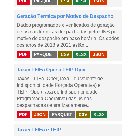
PDF
PARQUET
CSV
XLSX
JSON
Geração Térmica por Motivo de Despacho
Dados programados e verificados de geração
de usinas térmicas despachadas pelo ONS por
motivo de despacho em base horária. Os dados
dos anos de 2013 a 2021 estão...
PDF
PARQUET
CSV
XLSX
JSON
Taxas TEIFa Oper e TEIP Oper
Taxas TEIFa_Oper(Taxa Equivalente de
Indisponibilidade Forçada Operativa) e
TEIP_Oper(Taxa de Indisponibilidade
Programada Operativa) das usinas
despachadas centralizadamente...
PDF
JSON
PARQUET
CSV
XLSX
Taxas TEIFa e TEIP