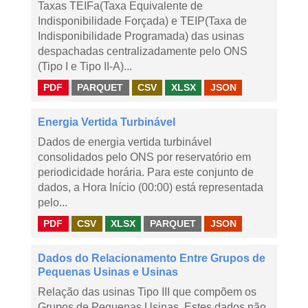
Taxas TEIFa(Taxa Equivalente de
Indisponibilidade Forçada) e TEIP(Taxa de
Indisponibilidade Programada) das usinas
despachadas centralizadamente pelo ONS
(Tipo I e Tipo II-A)...
PDF
PARQUET
CSV
XLSX
JSON
Energia Vertida Turbinável
Dados de energia vertida turbinável
consolidados pelo ONS por reservatório em
periodicidade horária. Para este conjunto de
dados, a Hora Início (00:00) está representada
pelo...
PDF
CSV
XLSX
PARQUET
JSON
Dados do Relacionamento Entre Grupos de
Pequenas Usinas e Usinas
Relação das usinas Tipo III que compõem os
Grupos de Pequenas Usinas. Estes dados não