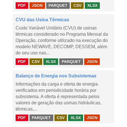
PDF
JSON
PARQUET
CSV
XLSX
CVU das Usina Térmicas
Custo Variável Unitário (CVU) de usinas
térmicas considerado no Programa Mensal da
Operação, conforme utilizado na execução do
modelo NEWAVE, DECOMP, DESSEM, além
de seu uso nas...
PDF
CSV
XLSX
PARQUET
JSON
Balanço de Energia nos Subsistemas
Informações da carga e oferta de energia
verificados em periodicidade horária por
subsistema. A oferta é representada pelos
valores de geração das usinas hidráulicas,
térmicas,...
PDF
PARQUET
CSV
XLSX
JSON