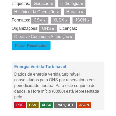
Etiquetas:
Geração
Hidrologia
Histórico da Operação
Horário
Formatos:
CSV
XLSX
JSON
Organizações:
ONS
Licenças:
Creative Commons Atribuição
Filtrar Resultados
Energia Vertida Turbinável
Dados de energia vertida turbinável
consolidados pelo ONS por reservatório em
periodicidade horária. Para este conjunto de
dados, a Hora Início (00:00) está representada
pelo...
PDF
CSV
XLSX
PARQUET
JSON