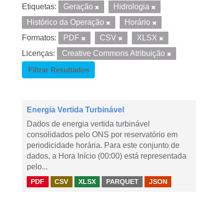
Etiquetas:
Geração
Hidrologia
Histórico da Operação
Horário
Formatos:
PDF
CSV
XLSX
Licenças:
Creative Commons Atribuição
Filtrar Resultados
Energia Vertida Turbinável
Dados de energia vertida turbinável
consolidados pelo ONS por reservatório em
periodicidade horária. Para este conjunto de
dados, a Hora Início (00:00) está representada
pelo...
PDF
CSV
XLSX
PARQUET
JSON