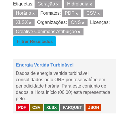
Etiquetas:
Geração
Hidrologia
Horário
Formatos:
PDF
CSV
XLSX
Organizações:
ONS
Licenças:
Creative Commons Atribuição
Filtrar Resultados
Energia Vertida Turbinável
Dados de energia vertida turbinável
consolidados pelo ONS por reservatório em
periodicidade horária. Para este conjunto de
dados, a Hora Início (00:00) está representada
pelo...
PDF
CSV
XLSX
PARQUET
JSON