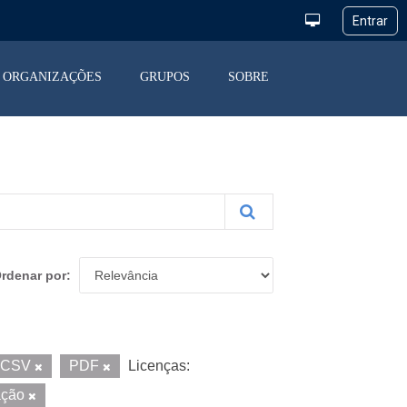
ORGANIZAÇÕES
GRUPOS
SOBRE
rdenar por
CSV
PDF
Licenças:
ação