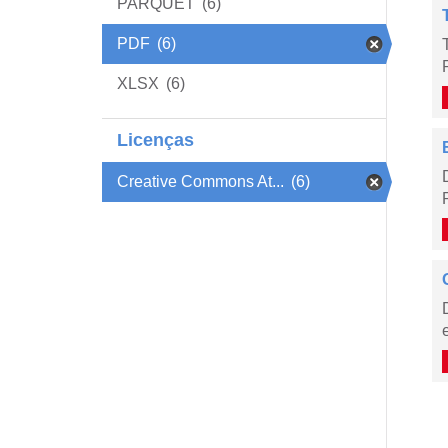
PARQUET
(6)
PDF
(6)
XLSX
(6)
Licenças
Creative Commons At...
(6)