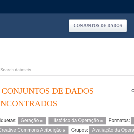
CONJUNTOS DE DADOS
6 CONJUNTOS DE DADOS
O
ENCONTRADOS
iquetas:
Geração
Histórico da Operação
Formatos:
Creative Commons Atribuição
Grupos:
Avaliação da Oper