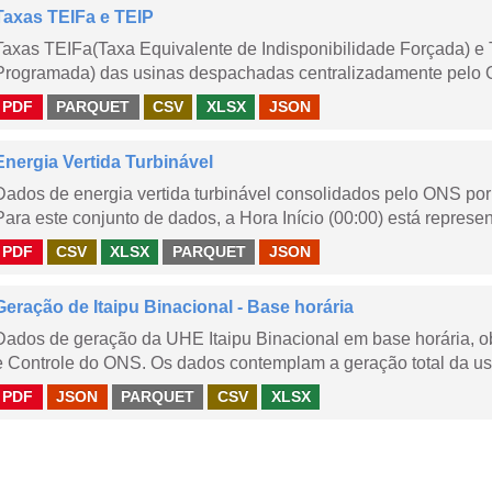
Taxas TEIFa e TEIP
Taxas TEIFa(Taxa Equivalente de Indisponibilidade Forçada) e 
Programada) das usinas despachadas centralizadamente pelo ONS
PDF
PARQUET
CSV
XLSX
JSON
Energia Vertida Turbinável
Dados de energia vertida turbinável consolidados pelo ONS por 
Para este conjunto de dados, a Hora Início (00:00) está represen
PDF
CSV
XLSX
PARQUET
JSON
Geração de Itaipu Binacional - Base horária
Dados de geração da UHE Itaipu Binacional em base horária, ob
e Controle do ONS. Os dados contemplam a geração total da usi
PDF
JSON
PARQUET
CSV
XLSX