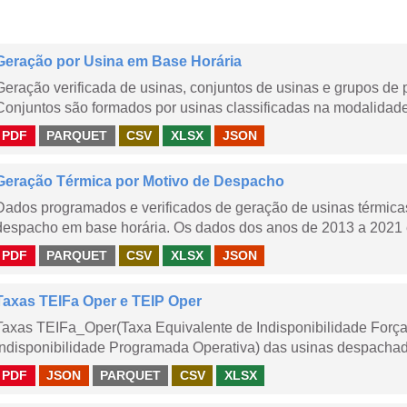
Geração por Usina em Base Horária
Geração verificada de usinas, conjuntos de usinas e grupos de
Conjuntos são formados por usinas classificadas na modalidade T
PDF
PARQUET
CSV
XLSX
JSON
Geração Térmica por Motivo de Despacho
Dados programados e verificados de geração de usinas térmic
despacho em base horária. Os dados dos anos de 2013 a 2021 e
PDF
PARQUET
CSV
XLSX
JSON
Taxas TEIFa Oper e TEIP Oper
Taxas TEIFa_Oper(Taxa Equivalente de Indisponibilidade Forç
Indisponibilidade Programada Operativa) das usinas despachad
PDF
JSON
PARQUET
CSV
XLSX