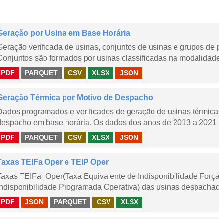
Geração por Usina em Base Horária
Geração verificada de usinas, conjuntos de usinas e grupos de
Conjuntos são formados por usinas classificadas na modalidade T
PDF
PARQUET
CSV
XLSX
JSON
Geração Térmica por Motivo de Despacho
Dados programados e verificados de geração de usinas térmic
despacho em base horária. Os dados dos anos de 2013 a 2021 e
PDF
PARQUET
CSV
XLSX
JSON
Taxas TEIFa Oper e TEIP Oper
Taxas TEIFa_Oper(Taxa Equivalente de Indisponibilidade Forç
Indisponibilidade Programada Operativa) das usinas despachad
PDF
JSON
PARQUET
CSV
XLSX