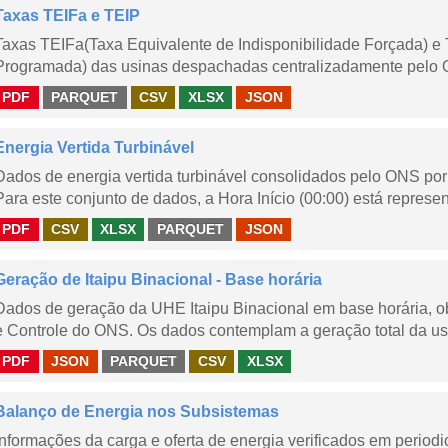
Taxas TEIFa e TEIP
Taxas TEIFa(Taxa Equivalente de Indisponibilidade Forçada) e 
Programada) das usinas despachadas centralizadamente pelo ONS
PDF
PARQUET
CSV
XLSX
JSON
Energia Vertida Turbinável
Dados de energia vertida turbinável consolidados pelo ONS por 
Para este conjunto de dados, a Hora Início (00:00) está represen
PDF
CSV
XLSX
PARQUET
JSON
Geração de Itaipu Binacional - Base horária
Dados de geração da UHE Itaipu Binacional em base horária, ob
e Controle do ONS. Os dados contemplam a geração total da usi
PDF
JSON
PARQUET
CSV
XLSX
Balanço de Energia nos Subsistemas
Informações da carga e oferta de energia verificados em periodi