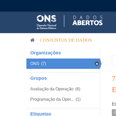
Pular para o conteúdo
CONJUNTOS DE DADOS
Organizações
ONS
(7)
Grupos
Avaliação da Operação
(6)
Programação da Oper...
(1)
Et
Etiquetas