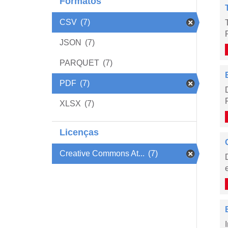
Formatos
CSV
(7)
JSON
(7)
PARQUET
(7)
PDF
(7)
XLSX
(7)
Licenças
Creative Commons At...
(7)