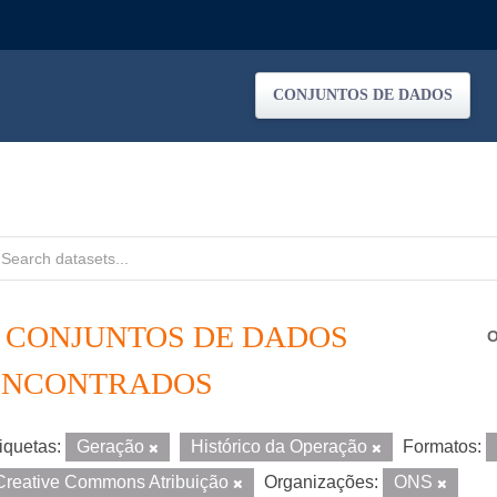
CONJUNTOS DE DADOS
7 CONJUNTOS DE DADOS
O
ENCONTRADOS
iquetas:
Geração
Histórico da Operação
Formatos:
Creative Commons Atribuição
Organizações:
ONS