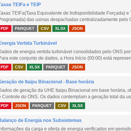
Taxas TEIFa e TEIP
Taxas TEIFa(Taxa Equivalente de Indisponibilidade Forçada) e 
Programada) das usinas despachadas centralizadamente pelo ONS
PDF
PARQUET
CSV
XLSX
JSON
Energia Vertida Turbinável
Dados de energia vertida turbinável consolidados pelo ONS por 
Para este conjunto de dados, a Hora Início (00:00) está represen
PDF
CSV
XLSX
PARQUET
JSON
Geração de Itaipu Binacional - Base horária
Dados de geração da UHE Itaipu Binacional em base horária, ob
e Controle do ONS. Os dados contemplam a geração total da usi
PDF
JSON
PARQUET
CSV
XLSX
Balanço de Energia nos Subsistemas
Informações da carga e oferta de energia verificados em periodi