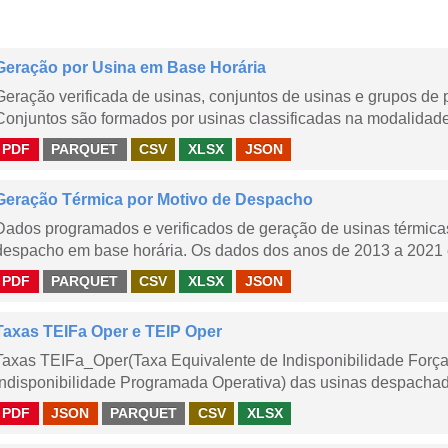
Geração por Usina em Base Horária
Geração verificada de usinas, conjuntos de usinas e grupos de
Conjuntos são formados por usinas classificadas na modalidade T
PDF
PARQUET
CSV
XLSX
JSON
Geração Térmica por Motivo de Despacho
Dados programados e verificados de geração de usinas térmic
despacho em base horária. Os dados dos anos de 2013 a 2021 e
PDF
PARQUET
CSV
XLSX
JSON
Taxas TEIFa Oper e TEIP Oper
Taxas TEIFa_Oper(Taxa Equivalente de Indisponibilidade Forç
Indisponibilidade Programada Operativa) das usinas despachad
PDF
JSON
PARQUET
CSV
XLSX