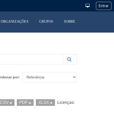
ORGANIZAÇÕES
GRUPOS
SOBRE
rdenar por
CSV
PDF
XLSX
Licenças: