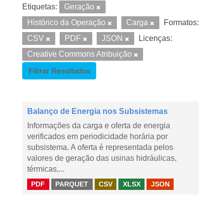
Etiquetas:
Geração
Histórico da Operação
Carga
Formatos:
CSV
PDF
JSON
Licenças:
Creative Commons Atribuição
Filtrar Resultados
Balanço de Energia nos Subsistemas
Informações da carga e oferta de energia
verificados em periodicidade horária por
subsistema. A oferta é representada pelos
valores de geração das usinas hidráulicas,
térmicas,...
PDF
PARQUET
CSV
XLSX
JSON