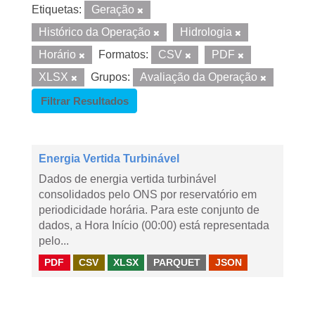
Etiquetas:
Geração
Histórico da Operação
Hidrologia
Horário
Formatos:
CSV
PDF
XLSX
Grupos:
Avaliação da Operação
Filtrar Resultados
Energia Vertida Turbinável
Dados de energia vertida turbinável
consolidados pelo ONS por reservatório em
periodicidade horária. Para este conjunto de
dados, a Hora Início (00:00) está representada
pelo...
PDF
CSV
XLSX
PARQUET
JSON