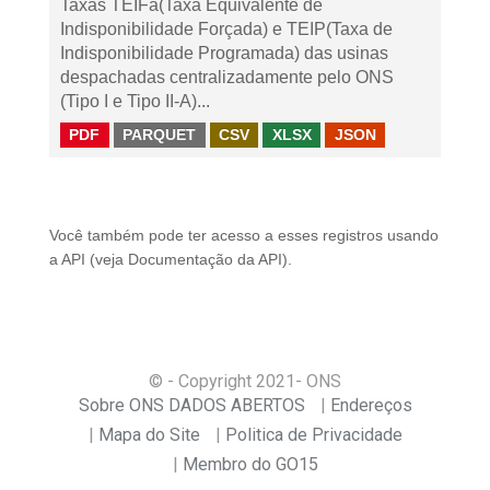
Taxas TEIFa(Taxa Equivalente de
Indisponibilidade Forçada) e TEIP(Taxa de
Indisponibilidade Programada) das usinas
despachadas centralizadamente pelo ONS
(Tipo I e Tipo II-A)...
PDF
PARQUET
CSV
XLSX
JSON
Você também pode ter acesso a esses registros usando
a
API
(veja
Documentação da API
).
© - Copyright
2021
- ONS
Sobre ONS DADOS ABERTOS
Endereços
Mapa do Site
Politica de Privacidade
Membro do GO15