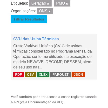
Etiquetas:
Geração
PMO
Organizações:
ONS
Filtrar Resultados
CVU das Usina Térmicas
Custo Variável Unitário (CVU) de usinas
térmicas considerado no Programa Mensal da
Operação, conforme utilizado na execução do
modelo NEWAVE, DECOMP, DESSEM, além
de seu uso nas...
PDF
CSV
XLSX
PARQUET
JSON
Você também pode ter acesso a esses registros usando
a
API
(veja
Documentação da API
).